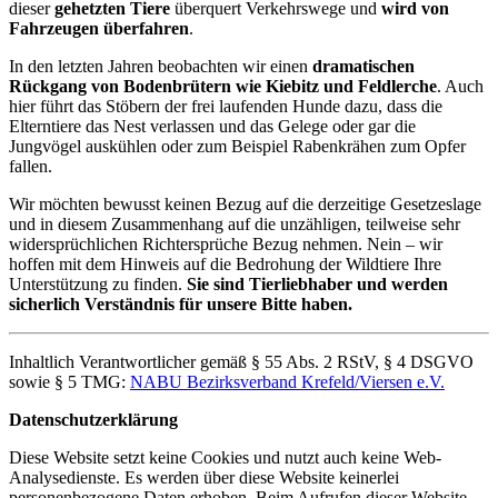
dieser
gehetzten Tiere
überquert Verkehrswege und
wird von
Fahrzeugen überfahren
.
In den letzten Jahren beobachten wir einen
dramatischen
Rückgang von Bodenbrütern wie Kiebitz und Feldlerche
.
Auch
hier führt das Stöbern der frei laufenden Hunde dazu, dass die
Elterntiere das Nest verlassen und das Gelege oder gar die
Jungvögel auskühlen oder zum Beispiel Rabenkrähen zum Opfer
fallen.
Wir möchten bewusst keinen Bezug auf die derzeitige Gesetzeslage
und in diesem Zusammenhang auf die unzähligen, teilweise sehr
widersprüchlichen Richtersprüche Bezug nehmen. Nein – wir
hoffen mit dem Hinweis auf die Bedrohung der Wildtiere Ihre
Unterstützung zu finden.
Sie sind Tierliebhaber und werden
sicherlich Verständnis für unsere Bitte haben.
Inhaltlich Verantwortlicher gemäß § 55 Abs. 2 RStV, § 4 DSGVO
sowie § 5 TMG:
NABU Bezirksverband Krefeld/Viersen e.V.
Datenschutzerklärung
Diese Website setzt keine Cookies und nutzt auch keine Web-
Analysedienste. Es werden über diese Website keinerlei
personenbezogene Daten erhoben. Beim Aufrufen dieser Website