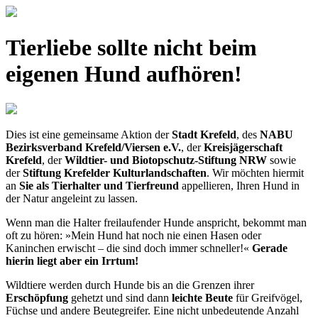
Tierliebe sollte nicht beim
eigenen Hund aufhören!
Dies ist eine gemeinsame Aktion der
Stadt Krefeld
, des
NABU
Bezirksverband Krefeld/Viersen e.V.
, der
Kreisjägerschaft
Krefeld
, der
Wildtier- und Biotopschutz-Stiftung NRW
sowie
der
Stiftung Krefelder Kulturlandschaften
. Wir möchten hiermit
an
Sie als Tierhalter und Tierfreund
appellieren, Ihren Hund in
der Natur angeleint zu lassen.
Wenn man die Halter freilaufender Hunde anspricht, bekommt man
oft zu hören: »Mein Hund hat noch nie einen Hasen oder
Kaninchen erwischt – die sind doch immer schneller!«
Gerade
hierin liegt aber ein Irrtum!
Wildtiere werden durch Hunde bis an die Grenzen ihrer
Erschöpfung
gehetzt und sind dann
leichte Beute
für Greifvögel,
Füchse und andere Beutegreifer. Eine nicht unbedeutende Anzahl